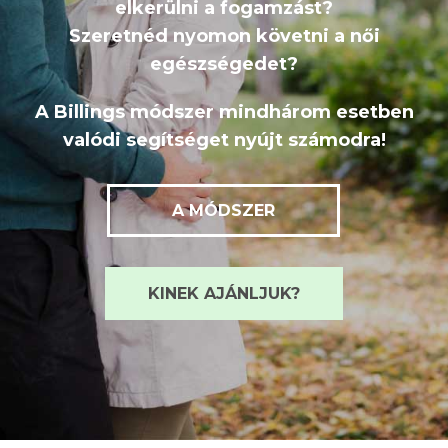
elkerülni a fogamzást?
Szeretnéd nyomon követni a női
egészségedet?
A Billings módszer mindhárom esetben
valódi segítséget nyújt számodra!
A MÓDSZER
KINEK AJÁNLJUK?