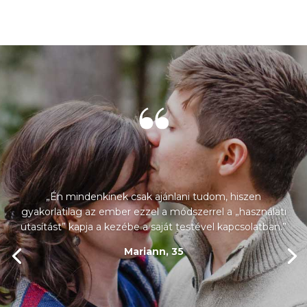
„Én mindenkinek csak ajánlani tudom, hiszen
gyakorlatilag az ember ezzel a módszerrel a „használati
utasítást” kapja a kezébe a saját testével kapcsolatban.”
Mariann, 35